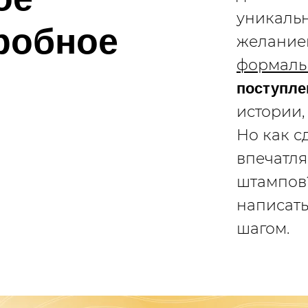
уникаль
робное
желанием
формаль
поступле
истории,
Но как с
впечатля
штампов?
написать
шагом.