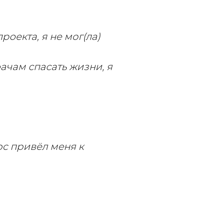
роекта, я не мог(ла)
ачам спасать жизни, я
ос привёл меня к