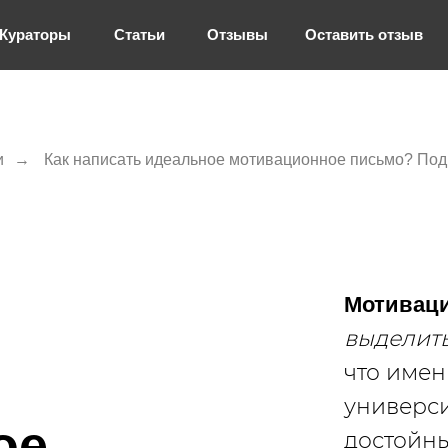
Кураторы
Статьи
Отзывы
Оставить отзыв
и
→
Как написать идеальное мотивационное письмо? Под
Мотивац
выделить
что имен
универси
ое
достойны