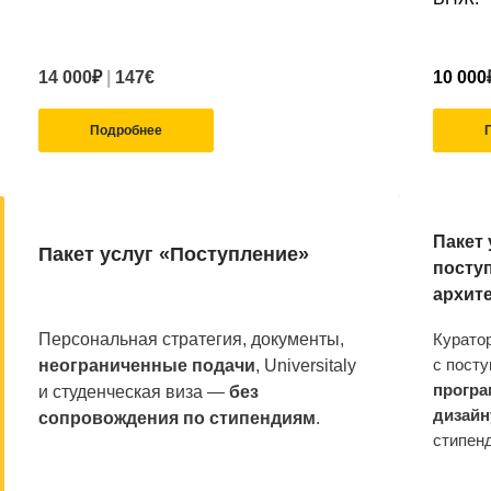
14 000
₽
|
147
€
10 000
Подробнее
Пакет
Пакет услуг «Поступление»
поступ
архите
Персональная стратегия, документы,
Курато
с пост
неограниченные подачи
, Universitaly
програ
и студенческая виза —
без
дизайн
сопровождения по стипендиям
.
стипен