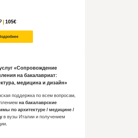
₽
|
105€
Подробнее
 услуг «Сопровождение
ления на бакалавриат:
ктура, медицина и дизайн»
рская поддержка по всем вопросам,
уплением
на бакалаврские
ммы по архитектуре / медицине /
у
в вузы Италии и получением
дии.