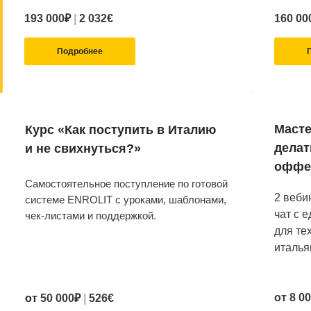
193 000
₽
|
2 032€
160 00
Подробнее
Масте
Курс «Как поступить в Италию
делат
и не свихнуться?»
оффе
Самостоятельное поступление по готовой
2 веби
системе ENROLIT с уроками, шаблонами,
чат с 
чек-листами и поддержкой.
для те
италья
от 8 0
от
50 000
₽
|
526
€