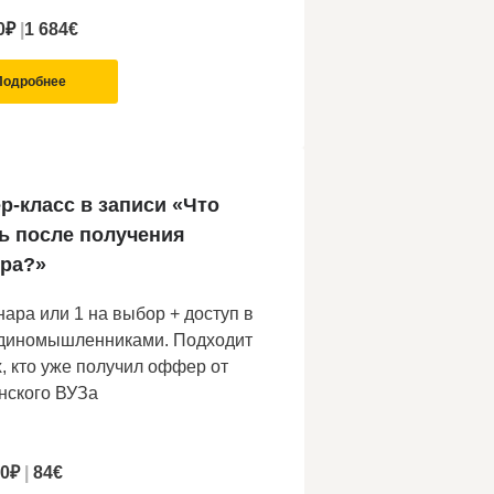
0
₽
|
1 684€
Подробнее
р-класс в записи «Что
ь после получения
ра?»
нара или 1 на выбор + доступ в
единомышленниками. Подходит
х, кто уже получил оффер от
нского ВУЗа
00₽
|
84€