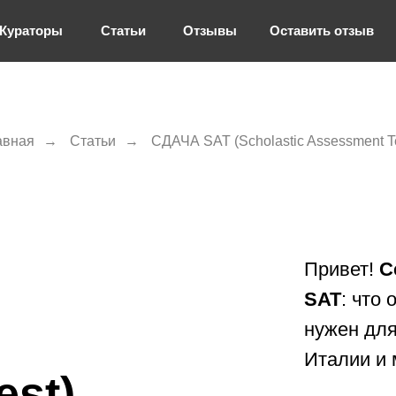
Кураторы
Статьи
Отзывы
Оставить отзыв
авная
→
Статьи
→
СДАЧА SAT (Scholastic Assessment Te
Привет!
С
SAT
: что 
нужен для
Италии и 
est)