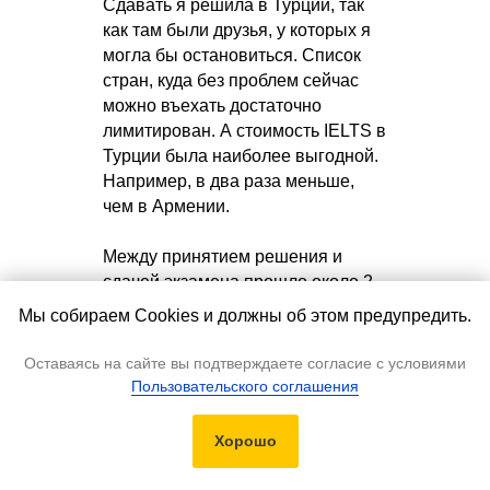
Сдавать я решила в Турции, так
как там были друзья, у которых я
могла бы остановиться. Список
стран, куда без проблем сейчас
можно въехать достаточно
лимитирован. А стоимость IELTS в
Турции была наиболее выгодной.
Например, в два раза меньше,
чем в Армении.
Между принятием решения и
сдачей экзамена прошло около 2
недель, так что готовилась я не
Мы собираем Cookies и должны об этом предупредить.
очень долго. У меня был опыт
подготовки к IELTS около 9 лет
Оставаясь на сайте вы подтверждаете согласие с условиями
назад в школе, поэтому списалась
Пользовательского соглашения
со своей учительницей, которая
помогла вспомнить формат. Я
Бесплатная консультация
Хорошо
прорешала несколько вариантов,
форматы эссе и задания в части